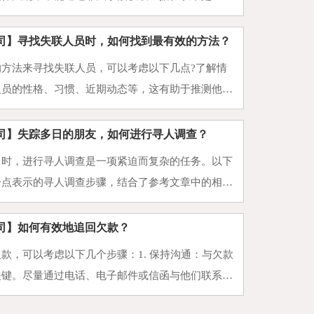
出轨证据调查方法：一、手机及电子设备证据短信和
包括配偶与第···
司】寻找失联人员时，如何找到最有效的方法？
的方法来寻找失联人员，可以考虑以下几点?了解情
人员的性格、习惯、近期动态等，这有助于推测他们
多渠道尝试：综合运用各种方法，如社交媒体、警
，增加找到的机会···
司】失踪多日的朋友，如何进行寻人调查？
日时，进行寻人调查是一项紧迫而复杂的任务。以下
分点表示的寻人调查步骤，结合了参考文章中的相关
.立即报警时间：一旦发现朋友失踪，应立即报警，
24小时后正···
司】如何有效地追回欠款？
款，可以考虑以下几个步骤：1. 保持沟通：与欠款
关键。尽量通过电话、电子邮件或信函与他们联系，
诉求，并要求他们尽快还款。在沟通过程中，要保持