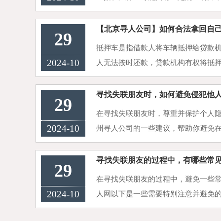
序和法官的判断来确定：一、书证保
光后，过错方可能会写下保证···
【北京寻人公司】如何合法拿回自
29
抵押车是指借款人将车辆抵押给贷款
2024-10
人无法按时还款，贷款机构有权将抵
想合法拿回自己的抵押车，你需要按照
合同：首先，你需要了解你与···
寻找失联朋友时，如何避免侵犯他
29
在寻找失联朋友时，尊重并保护个人
2024-10
州寻人公司的一些建议，帮助你避免
私：限制信息公开：当在社交媒体或
时，避免公开过多的个人信息，如···
寻找失联朋友的过程中，有哪些常
29
在寻找失联朋友的过程中，避免一些
2024-10
人网以下是一些需要特别注意并避免
寻人信息应当尽可能全面。例如，包