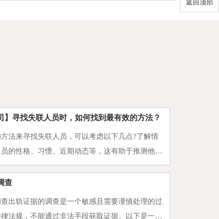
返回顶部
司】寻找失联人员时，如何找到最有效的方法？
的方法来寻找失联人员，可以考虑以下几点?了解情
人员的性格、习惯、近期动态等，这有助于推测他们
多渠道尝试：综合运用各种方法，如社交媒体、警
，增加找到的机会···
调查
调查出轨证据的调查是一个敏感且需要谨慎处理的过
法律法规，不能通过非法手段获取证据。以下是一些