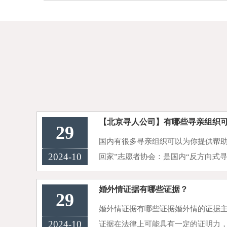
【北京寻人公司】有哪些寻亲组织
29
国内有很多寻亲组织可以为你提供帮助
2024-10
回家”志愿者协会：是国内“反方向式
务内容为劝导流浪乞讨人员到救助管
危重流浪乞讨人员，在服···
婚外情证据有哪些证据？
29
婚外情证据有哪些证据婚外情的证据
2024-10
证据在法律上可能具有一定的证明力