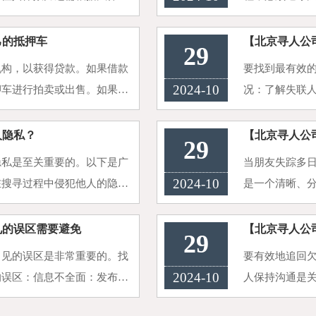
证书、悔过书：当婚外情被曝
合法且有效的
即时通讯记录：
己的抵押车
【北京寻人公
29
机构，以获得贷款。如果借款
要找到最有效
2024-10
押车进行拍卖或出售。如果你
况：了解失联
以下步骤进行：1. 了解贷款
可能的去向。
方、亲朋好友等
人隐私？
【北京寻人公
29
隐私是至关重要的。以下是广
当朋友失踪多
2024-10
在搜寻过程中侵犯他人的隐
是一个清晰、
其他公开平台发布寻人信息
数字和信息：1
即使警方可能要在
见的误区需要避免
【北京寻人公
29
常见的误区是非常重要的。找
要有效地追回欠
2024-10
的误区：信息不全面：发布的
人保持沟通是
括朋友的近期照片、详细的体
明确表达你的