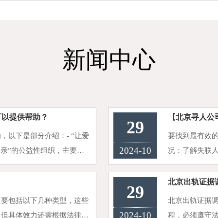
新闻中心
可以提供帮助？
【北京寻人公
29
，以下是部分介绍：- “让爱
要找到最有效
2024-10
寻亲”的公益性组织，主要服
况：了解失联
理站求助，联系医疗机构救治
可能的去向。
方、亲朋好友等
北京出轨证据
29
主要包括以下几种类型，这些
北京出轨证据
2024-10
，但具体效力还需根据法律程
程，必须遵守